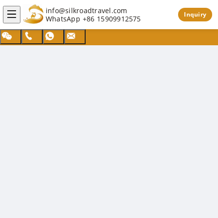
info@silkroadtravel.com
Inquiry
WhatsApp
+86 15909912575