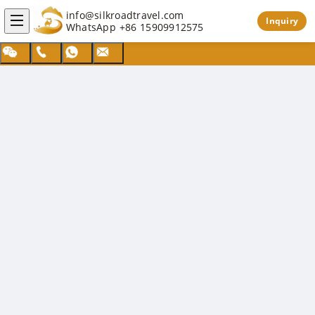
info@silkroadtravel.com
Inquiry
WhatsApp
+86 15909912575