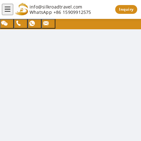
info@silkroadtravel.com
Inquiry
WhatsApp
+86 15909912575