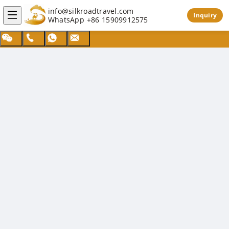
info@silkroadtravel.com
Inquiry
WhatsApp
+86 15909912575